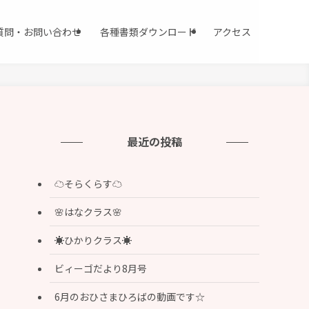
質問・お問い合わせ
各種書類ダウンロード
アクセス
最近の投稿
☁️そらくらす☁️
🌸はなクラス🌸
☀️ひかりクラス☀️
ビィーゴだより8月号
6月のおひさまひろばの動画です☆