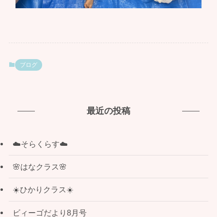
ブログ
最近の投稿
☁️そらくらす☁️
🌸はなクラス🌸
☀️ひかりクラス☀️
ビィーゴだより8月号