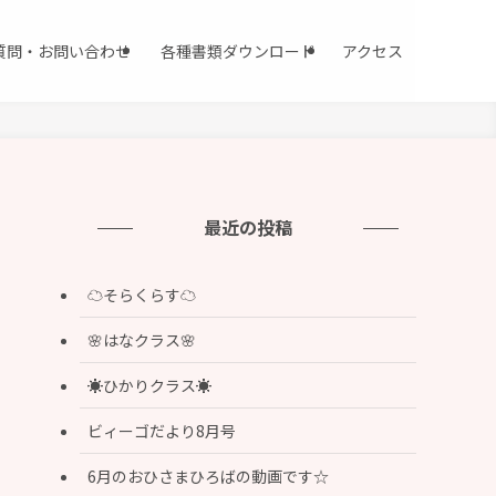
質問・お問い合わせ
各種書類ダウンロード
アクセス
最近の投稿
☁️そらくらす☁️
🌸はなクラス🌸
☀️ひかりクラス☀️
ビィーゴだより8月号
6月のおひさまひろばの動画です☆