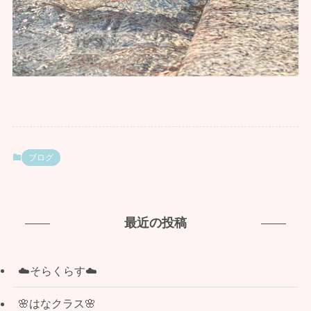
ブログ
最近の投稿
☁️そらくらす☁️
🌸はなクラス🌸