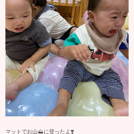
マットでお山⛰️に登ったよ❣️