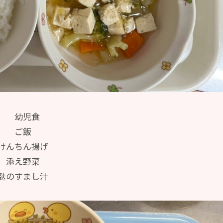
幼児食
ご飯
けんちん揚げ
添え野菜
麩のすまし汁