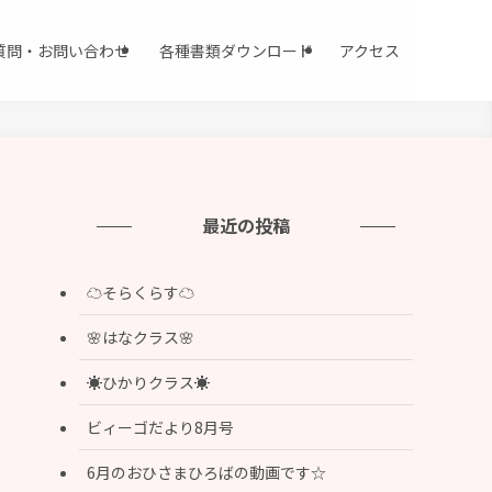
質問・お問い合わせ
各種書類ダウンロード
アクセス
最近の投稿
☁️そらくらす☁️
🌸はなクラス🌸
☀️ひかりクラス☀️
ビィーゴだより8月号
6月のおひさまひろばの動画です☆