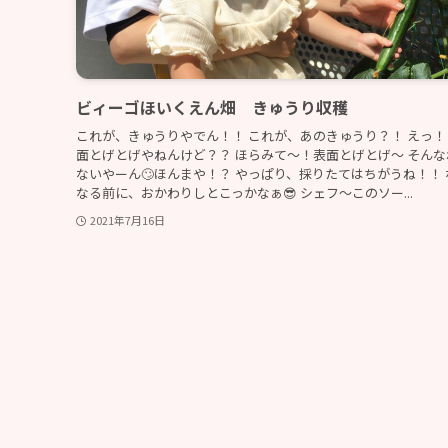
ビィーゴほいくえん畑 きゅうり収穫
これが、きゅうりやでん！！ これが、あのきゅうり？！ えっ！
面とげとげやねんけど？？ ほらみて～！表面とげとげ～ そんな
ないやーん🙄ほんまや！？ やっぱり、採りたてはちがうね！！ 
なる前に、おかわりしとこっかなぁ😎 シェフ～このソー...
2021年7月16日