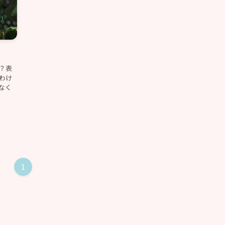
？表
わけ
なく
1